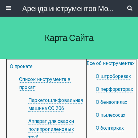
Аренда инструментов Москва
Карта Сайта
Все об инструментах
:
О прокате
О штроборезах
Список инструмента в
прокат
:
О перфораторах
Паркетошлифовальная
О бензопилах
машина СО 206
О пылесосах
Аппарат для сварки
О болгарках
полипропиленовых
труб