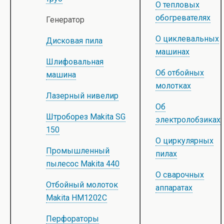
О тепловых
обогревателях
Генератор
О циклевальных
Дисковая пила
машинах
Шлифовальная
Об отбойных
машина
молотках
Лазерный нивелир
Об
Штроборез Makita SG
электролобзиках
150
О циркулярных
Промышленный
пилах
пылесос Makita 440
О сварочных
Отбойный молоток
аппаратах
Makita HM1202C
Перфораторы