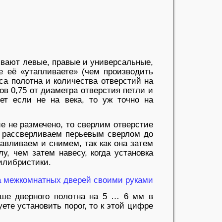
ывают левые, правые и универсальные,
е её «утапливаете» (чем производить
са полотна и количества отверстий на
в 0,75 от диаметра отверстия петли и
ет если не на века, то уж точно на
ие не размечено, то сверлим отверстие
м рассверливаем перьевым сверлом до
навливаем и снимем, так как она затем
у, чем затем навесу, когда установка
илибристики.
ьше дверного полотна на 5 … 6 мм в
ете установить порог, то к этой цифре