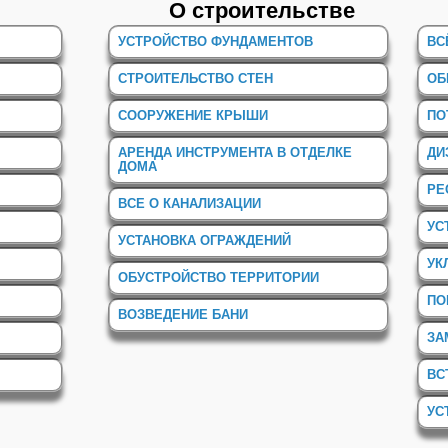
О строительстве
УСТРОЙСТВО ФУНДАМЕНТОВ
ВС
СТРОИТЕЛЬСТВО СТЕН
ОБ
СООРУЖЕНИЕ КРЫШИ
ПО
АРЕНДА ИНСТРУМЕНТА В ОТДЕЛКЕ
ДИ
ДОМА
РЕ
ВСЕ О КАНАЛИЗАЦИИ
УС
УСТАНОВКА ОГРАЖДЕНИЙ
УК
ОБУСТРОЙСТВО ТЕРРИТОРИИ
ПО
ВОЗВЕДЕНИЕ БАНИ
ЗА
ВС
УС