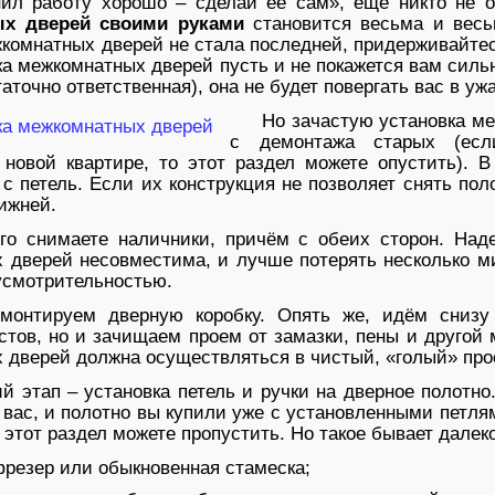
нил работу хорошо – сделай её сам», ещё никто не 
х дверей своими руками
становится весьма и весь
жкомнатных дверей не стала последней, придерживайтес
ка межкомнатных дверей пусть и не покажется вам сильн
таточно ответственная), она не будет повергать вас в уж
Но зачастую установка м
с демонтажа старых (есл
 новой квартире, то этот раздел можете опустить). 
с петель. Если их конструкция не позволяет снять пол
ижней.
го снимаете наличники, причём с обеих сторон. Над
 дверей несовместима, и лучше потерять несколько ми
усмотрительностью.
емонтируем дверную коробку. Опять же, идём снизу
тов, но и зачищаем проем от замазки, пены и другой м
 дверей должна осуществляться в чистый, «голый» про
 этап – установка петель и ручки на дверное полотно
 вас, и полотно вы купили уже с установленными петля
е этот раздел можете пропустить. Но такое бывает далек
резер или обыкновенная стамеска;