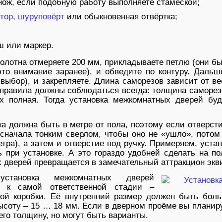
ож, если подобную работу выполняете стамеской;
тор
,
шуруповёрт
или обыкновенная отвёртка;
ш или маркер.
полотна отмеряете 200 мм, прикладываете петлю (они б
это внимание заранее), и обведите по контуру. Дальш
выбор), и закрепляете. Длина саморезов зависит от ве
 правила должны соблюдаться всегда: толщина саморезо
х полная. Тогда установка межкомнатных дверей буд
ка должна быть в метре от пола, поэтому если отверст
(сначала тонким сверлом, чтобы оно не «ушло», пото
тра), а затем и отверстие под ручку. Примеряем, уста
 при установке. А это гораздо удобней сделать на пол
 дверей превращается в замечательный аттракцион экв
установка межкомнатных дверей
я к самой ответственной стадии –
ой коробки. Её внутренний размер должен быть бол
ысоту – 15 … 18 мм. Если в дверном проёме вы планиру
го толщину, но могут быть варианты.