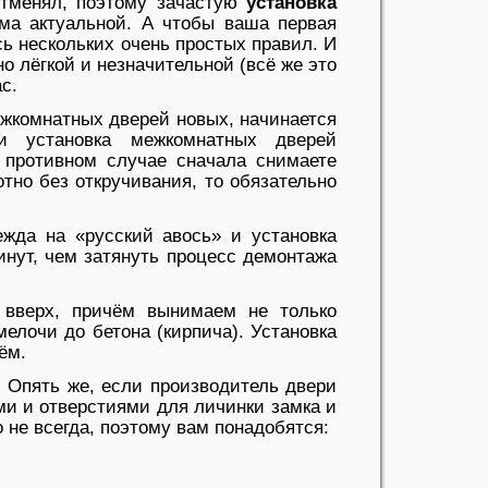
отменял, поэтому зачастую
установка
ма актуальной. А чтобы ваша первая
ь нескольких очень простых правил. И
о лёгкой и незначительной (всё же это
ас.
ежкомнатных дверей новых, начинается
и установка межкомнатных дверей
В противном случае сначала снимаете
отно без откручивания, то обязательно
ежда на «русский авось» и установка
нут, чем затянуть процесс демонтажа
 вверх, причём вынимаем не только
елочи до бетона (кирпича). Установка
ём.
. Опять же, если производитель двери
ми и отверстиями для личинки замка и
о не всегда, поэтому вам понадобятся: