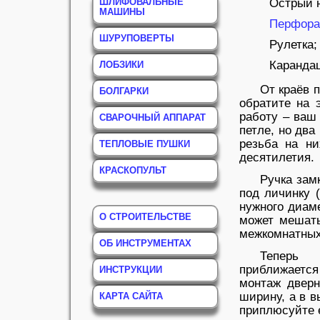
ШЛИФОВАЛЬНЫЕ
Острый н
МАШИНЫ
Перфора
ШУРУПОВЕРТЫ
Рулетка;
Каранда
ЛОБЗИКИ
От краёв 
БОЛГАРКИ
обратите на 
работу – ваш 
СВАРОЧНЫЙ АППАРАТ
петле, но два
резьба на ни
ТЕПЛОВЫЕ ПУШКИ
десятилетия.
КРАСКОПУЛЬТ
Ручка зам
под личинку 
нужного диаме
О СТРОИТЕЛЬСТВЕ
может мешать
межкомнатных
ОБ ИНСТРУМЕНТАХ
Теперь 
приближаетс
ИНСТРУКЦИИ
монтаж дверн
ширину, а в в
КАРТА САЙТА
приплюсуйте е