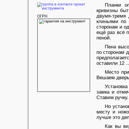
Планки о
кривизны быт
двумя-тремя 
ОГРН
клиньями по
сторонам и од
ещё раз всё 
пеной.
Пена высо
по сторонам д
предполагаетс
оставили 12 
Место при
Вешаем дверь
Установка
замка и отме
Ставим ручку.
Но устано
месту и ножо
лучше это дел
Как вы ви