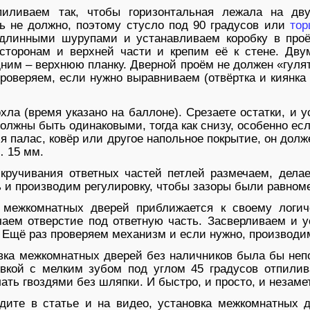
пиливаем так, чтобы горизонтальная лежала на дву
ь не должно, поэтому стусло под 90 градусов или
тор
длинными шурупами и устанавливаем коробку в про
 сторонам и верхней части и крепим её к стене. Д
ним – верхнюю планку. Дверной проём не должен «гулят
проверяем, если нужно выравниваем (отвёртка и киянк
хла (время указано на баллоне). Срезаете остатки, и 
олжны быть одинаковыми, тогда как снизу, особенно если
я палас, ковёр или другое напольное покрытие, он дол
… 15 мм.
кручивания ответных частей петлей размечаем, дела
 и производим регулировку, чтобы зазоры были равноме
 межкомнатных дверей приближается к своему логич
чаем отверстие под ответную часть. Засверливаем и у
 Ещё раз проверяем механизм и если нужно, производим
вка межкомнатных дверей без наличников была бы неп
вкой с мелким зубом под углом 45 градусов отпилив
ать гвоздями без шляпки. И быстро, и просто, и незаме
дите в статье и на видео, установка межкомнатных 