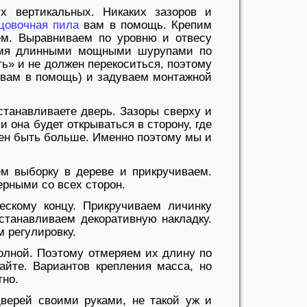
х вертикальных. Никаких зазоров и
цовочная пила
вам в помощь. Крепим
ём. Выравниваем по уровню и отвесу
вумя длинными мощными шурупами по
ь» и не должен перекоситься, поэтому
а вам в помощь) и задуваем монтажной
устанавливаете дверь. Зазоры сверху и
 она будет открываться в сторону, где
жен быть больше. Именно поэтому мы и
ем выборку в дереве и прикручиваем.
рными со всех сторон.
ескому концу. Прикручиваем личинку
станавливаем декоративную накладку.
 регулировку.
олной. Поэтому отмеряем их длину по
айте. Вариантов крепления масса, но
тно.
дверей своими руками, не такой уж и