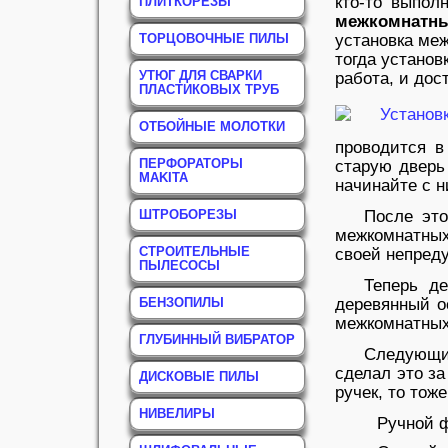
кто-то выпол
ПЛИТКОРЕЗЫ
межкомнатны
ТОРЦОВОЧНЫЕ ПИЛЫ
установка ме
тогда установ
УТЮГ ДЛЯ СВАРКИ
работа, и дос
ПЛАСТИКОВЫХ ТРУБ
ОТБОЙНЫЕ МОЛОТКИ
проводится в
ПЕРФОРАТОРЫ
старую дверь 
MAKITA
начинайте с н
ШТРОБОРЕЗЫ
После это
межкомнатных
СТРОИТЕЛЬНЫЕ
своей непред
ПЫЛЕСОСЫ
Теперь д
БЕНЗОПИЛЫ
деревянный ос
межкомнатных
ГЛУБИННЫЙ ВИБРАТОР
Следующий
сделал это за
ДИСКОВЫЕ ПИЛЫ
ручек, то тож
НИВЕЛИРЫ
Ручной ф