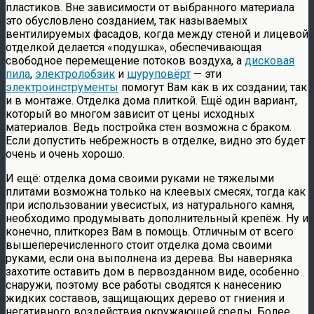
пластиков. Вне зависимости от выбранного материала
это обусловлено созданием, так называемых
вентилируемых фасадов, когда между стеной и лицевой
отделкой делается «подушка», обеспечивающая
свободное перемещение потоков воздуха, а
дисковая
пила
,
электролобзик
и
шуруповёрт
— эти
электроинструменты
помогут Вам как в их создании, так
и в монтаже. Отделка дома плиткой. Ещё один вариант,
который во многом зависит от цены исходных
материалов. Ведь постройка стен возможна с браком.
Если допустить небрежность в отделке, видно это будет
очень и очень хорошо.
И ещё: отделка дома своими руками не тяжелыми
плитами возможна только на клеевых смесях, тогда как
при использовании увесистых, из натурального камня,
необходимо продумывать дополнительный крепёж. Ну и
конечно, плиткорез Вам в помощь. Отличным от всего
вышеперечисленного стоит отделка дома своими
руками, если она выполнена из дерева. Вы наверняка
захотите оставить дом в первозданном виде, особенно
снаружи, поэтому все работы сводятся к нанесению
жидких составов, защищающих дерево от гниения и
негативного воздействия окружающей среды. Более