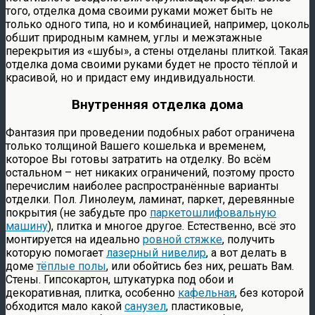
того, отделка дома своими руками может быть не
только одного типа, но и комбинацией, например, цоколь
обшит природным камнем, углы и межэтажные
перекрытия из «шубы», а стены отделаны плиткой. Такая
отделка дома своими руками будет не просто тёплой и
красивой, но и придаст ему индивидуальности.
Внутренняя отделка дома
Фантазия при проведении подобных работ ограничена
только толщиной Вашего кошелька и временем,
которое Вы готовы затратить на отделку. Во всём
остальном – нет никаких ограничений, поэтому просто
перечислим наиболее распространённые варианты
отделки. Пол. Линолеум, ламинат, паркет, деревянные
покрытия (не забудьте про
паркетошлифовальную
машину
), плитка и многое другое. Естественно, всё это
монтируется на идеально
ровной стяжке
, получить
которую помогает
лазерный нивелир
, а вот делать в
доме
тёплые полы
, или обойтись без них, решать Вам.
Стены. Гипсокартон, штукатурка под обои и
декоративная, плитка, особенно
кафельная
, без которой
обходится мало какой
санузел
, пластиковые,