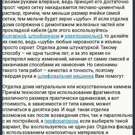
своими руками впервые, ведь принцип его достаточно
прост: через сетку накидывается песчано-цементный
раствор, причём, чем меньше размер ячейки самой
сетки, тем мельче будет зерно «шубы». И если отделка
дома сопряжена с демонтажем железных частей или
прокладкой кабеля (для этого воспользуйтесь
болгаркой
,
штроборезом
и
электродрелью
), то делайте
их смело, ведь «шуба» любые неровности и изъяны
просто скроет. Отделка дома штукатуркой. Такому
способу – не одна тысяча лет, и за это время он
претерпел массу изменений, начиная от самих смесей и
заканчивая способами их нанесения. Но синонимы
такого типа работ – качество и точность, поэтому
твёрдая рука и
шлифовальная машинка
Вам помогут.
Отделка дома натуральным или искусственным камнем.
Причём технология при использовании фрагментов
различного размера практически одинаковая, а вот
стоимость, в зависимости от типа камня, может
отличаться в десятки раз. И ещё: такая отделка
возможна как после возведения стен, так и параллельно
с их постройкой, а
перфоратором
, если выберете такой
вариант, Вы воспользуетесь не один раз. Отделка фасада
с использованием композитных материалов и