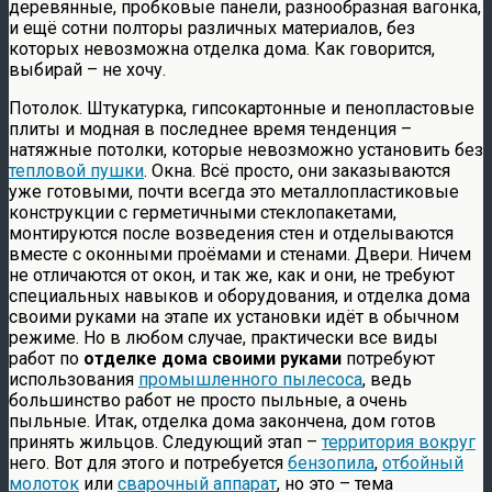
деревянные, пробковые панели, разнообразная вагонка,
и ещё сотни полторы различных материалов, без
которых невозможна отделка дома. Как говорится,
выбирай – не хочу.
Потолок. Штукатурка, гипсокартонные и пенопластовые
плиты и модная в последнее время тенденция –
натяжные потолки, которые невозможно установить без
тепловой пушки
. Окна. Всё просто, они заказываются
уже готовыми, почти всегда это металлопластиковые
конструкции с герметичными стеклопакетами,
монтируются после возведения стен и отделываются
вместе с оконными проёмами и стенами. Двери. Ничем
не отличаются от окон, и так же, как и они, не требуют
специальных навыков и оборудования, и отделка дома
своими руками на этапе их установки идёт в обычном
режиме. Но в любом случае, практически все виды
работ по
отделке дома своими руками
потребуют
использования
промышленного пылесоса
, ведь
большинство работ не просто пыльные, а очень
пыльные. Итак, отделка дома закончена, дом готов
принять жильцов. Следующий этап –
территория вокруг
него. Вот для этого и потребуется
бензопила
,
отбойный
молоток
или
сварочный аппарат
, но это – тема