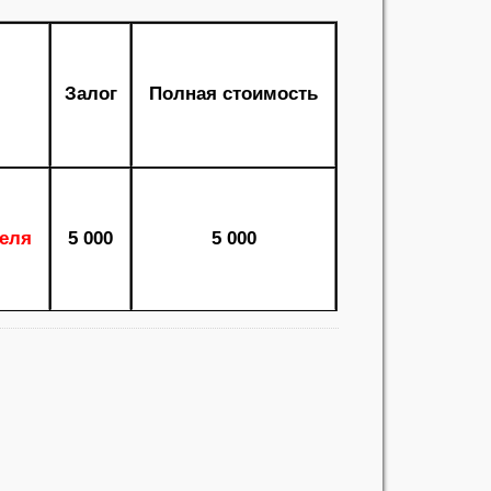
Залог
Полная стоимость
деля
5 000
5 000