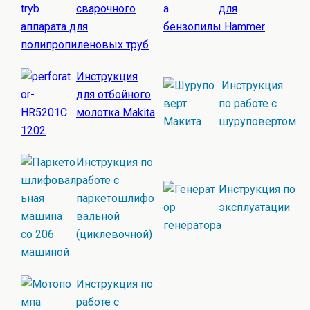
сварочного
для
аппарата для
бензопилы Hammer
полипропиленовых труб
Инструкция
Инструкция
для отбойного
по работе с
молотка Makita
шуруповертом
1202
Инструкция по
работе с
Инструкция по
паркетошлифо
эксплуатации
вальной
генератора
(циклевочной)
машиной
Инструкция по
работе с